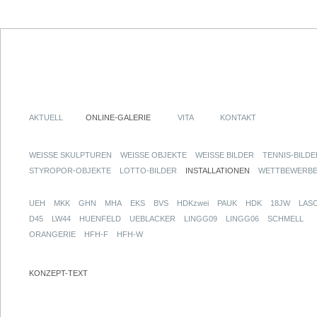
AKTUELL
ONLINE-GALERIE
VITA
KONTAKT
WEISSE SKULPTUREN
WEISSE OBJEKTE
WEISSE BILDER
TENNIS-BILDE
STYROPOR-OBJEKTE
LOTTO-BILDER
INSTALLATIONEN
WETTBEWERB
UEH
MKK
GHN
MHA
EKS
BVS
HDKzwei
PAUK
HDK
18JW
LAS
D45
LW44
HUENFELD
UEBLACKER
LINGG09
LINGG06
SCHMELL
ORANGERIE
HFH-F
HFH-W
KONZEPT-TEXT