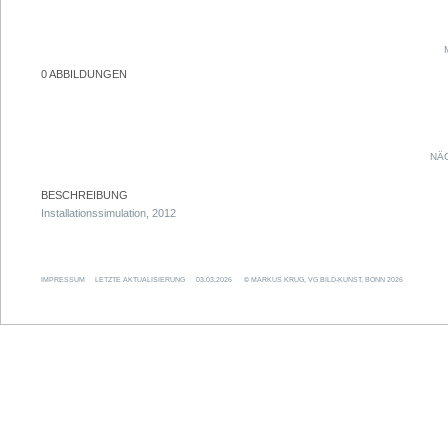
0 ABBILDUNGEN
NÄ
BESCHREIBUNG
Installationssimulation, 2012
IMPRESSUM
LETZTE AKTUALISIERUNG
03.03.2026
© MARKUS KRUG, VG BILD-KUNST, BONN 2026