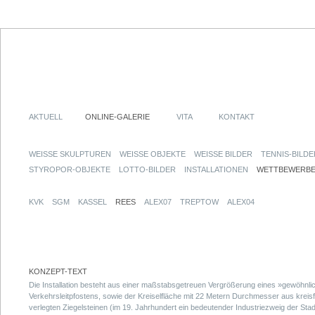
AKTUELL
ONLINE-GALERIE
VITA
KONTAKT
WEISSE SKULPTUREN
WEISSE OBJEKTE
WEISSE BILDER
TENNIS-BILDE
STYROPOR-OBJEKTE
LOTTO-BILDER
INSTALLATIONEN
WETTBEWERB
KVK
SGM
KASSEL
REES
ALEX07
TREPTOW
ALEX04
KONZEPT-TEXT
Die Installation besteht aus einer maßstabsgetreuen Vergrößerung eines »gewöhnli
Verkehrsleitpfostens, sowie der Kreiselfläche mit 22 Metern Durchmesser aus kreis
verlegten Ziegelsteinen (im 19. Jahrhundert ein bedeutender Industriezweig der Stad