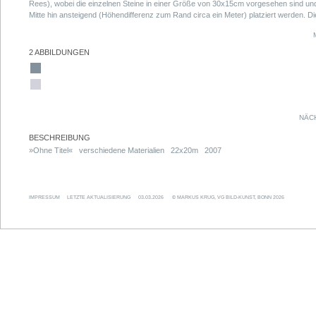
Rees), wobei die einzelnen Steine in einer Größe von 30x15cm vorgesehen sind un
Mitte hin ansteigend (Höhendifferenz zum Rand circa ein Meter) platziert werden. Di
circa 20 Meter hohe Skulptur wird aus matt lackiertem (weiß und schwarz) Metall
gefertigt, die Reflektoren (auf der Vorderseite eine Rechteckfläche, auf der Rücksei
gleichgroße Kreisflächen) in einer Sonderanfertigung darauf appliziert. (Das Konzept
2 ABBILDUNGEN
wurde nicht realisiert.)
NÄC
BESCHREIBUNG
»Ohne Titel« verschiedene Materialien 22x20m 2007
IMPRESSUM
LETZTE AKTUALISIERUNG
03.03.2026
© MARKUS KRUG, VG BILD-KUNST, BONN 2026