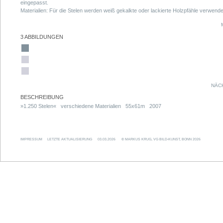
eingepasst.
Materialien: Für die Stelen werden weiß gekalkte oder lackierte Holzpfähle verwendet
dienen in den »Wintermonaten« als Raumbildner, in den Monaten von Mai bis Septe
als Kletterhilfe für die 1.250 einzeln an den Pfählen angepflanzten Kletterpflanzen.
Maße: Die Außenmaße belaufen sich in Nord-/Südrichtung auf ca. 55 Meter, in
3 ABBILDUNGEN
West-/Ostrichtung auf ca. 61 Meter. Der Zugangsweg von Süden her wird von der
Installation ausgespart. Die 3 Meter (sichtbar) hohen Stelen (Durchmesser ca. 10c
werden, im Abstand von ca. 90cm, soweit in den Boden getrieben, dass die Standfest
ohne Betonierung gewährleistet ist. Jeder weiße Punkt im Plan steht für eine Stele,
insgesamt 1.250. (Das Konzept wurde nicht realisiert.)
NÄC
BESCHREIBUNG
»1.250 Stelen« verschiedene Materialien 55x61m 2007
IMPRESSUM
LETZTE AKTUALISIERUNG
03.03.2026
© MARKUS KRUG, VG BILD-KUNST, BONN 2026