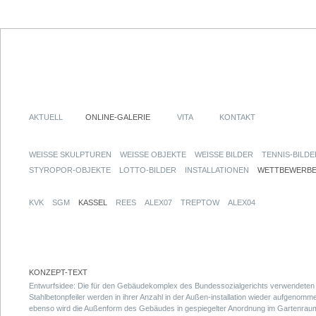
AKTUELL
ONLINE-GALERIE
VITA
KONTAKT
WEISSE SKULPTUREN
WEISSE OBJEKTE
WEISSE BILDER
TENNIS-BILDE
STYROPOR-OBJEKTE
LOTTO-BILDER
INSTALLATIONEN
WETTBEWERB
KVK
SGM
KASSEL
REES
ALEX07
TREPTOW
ALEX04
KONZEPT-TEXT
Entwurfsidee: Die für den Gebäudekomplex des Bundessozialgerichts verwendeten
Stahlbetonpfeiler werden in ihrer Anzahl in der Außen-installation wieder aufgenomm
ebenso wird die Außenform des Gebäudes in gespiegelter Anordnung im Gartenrau