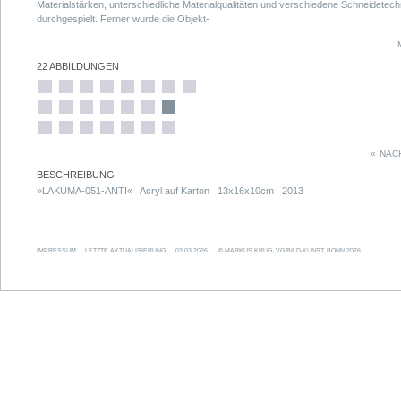
Materialstärken, unterschiedliche Materialqualitäten und verschiedene Schneidetec
durchgespielt. Ferner wurde die Objekt-
tiefe, die Winkelung und schließlich auch das Außenmaß variiert.
22 ABBILDUNGEN
«
NÄC
BESCHREIBUNG
»LAKUMA-051-ANTI« Acryl auf Karton 13x16x10cm 2013
IMPRESSUM
LETZTE AKTUALISIERUNG
03.03.2026
© MARKUS KRUG, VG BILD-KUNST, BONN 2026