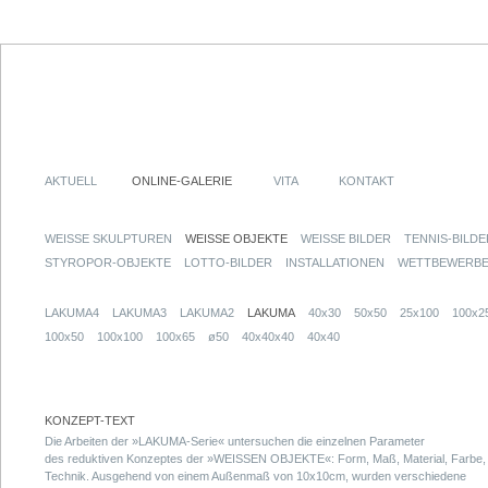
AKTUELL
ONLINE-GALERIE
VITA
KONTAKT
WEISSE SKULPTUREN
WEISSE OBJEKTE
WEISSE BILDER
TENNIS-BILDE
STYROPOR-OBJEKTE
LOTTO-BILDER
INSTALLATIONEN
WETTBEWERB
LAKUMA4
LAKUMA3
LAKUMA2
LAKUMA
40x30
50x50
25x100
100x2
100x50
100x100
100x65
ø50
40x40x40
40x40
KONZEPT-TEXT
Die Arbeiten der »LAKUMA-Serie« untersuchen die einzelnen Parameter
des reduktiven Konzeptes der »WEISSEN OBJEKTE«: Form, Maß, Material, Farbe,
Technik. Ausgehend von einem Außenmaß von 10x10cm, wurden verschiedene