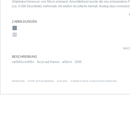
Objektdurchmesser von 50cm entstand. Anschließend wurde die neu entstandene 
(ca. 6.000 Einzelteile) mehrmals mit weißer Acrylfarbe bemalt. Analog dazu entstand
Outline-Version, die aus einem 10cm starken Ring besteht.
2 ABBILDUNGEN
NÄC
BESCHREIBUNG
»ø5001cmS05« Acryl auf Karton ø50cm 2005
IMPRESSUM
LETZTE AKTUALISIERUNG
03.03.2026
© MARKUS KRUG, VG BILD-KUNST, BONN 2026