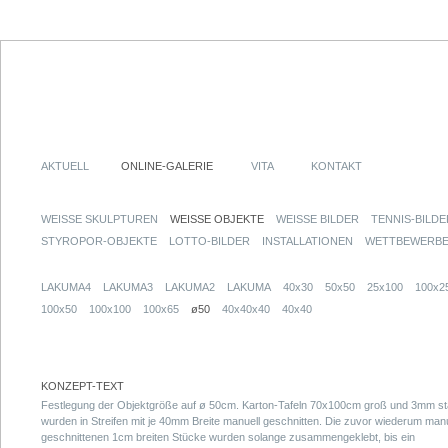
AKTUELL
ONLINE-GALERIE
VITA
KONTAKT
WEISSE SKULPTUREN
WEISSE OBJEKTE
WEISSE BILDER
TENNIS-BILDE
STYROPOR-OBJEKTE
LOTTO-BILDER
INSTALLATIONEN
WETTBEWERB
LAKUMA4
LAKUMA3
LAKUMA2
LAKUMA
40x30
50x50
25x100
100x2
100x50
100x100
100x65
ø50
40x40x40
40x40
KONZEPT-TEXT
Festlegung der Objektgröße auf ø 50cm. Karton-Tafeln 70x100cm groß und 3mm st
wurden in Streifen mit je 40mm Breite manuell geschnitten. Die zuvor wiederum manu
geschnittenen 1cm breiten Stücke wurden solange zusammengeklebt, bis ein