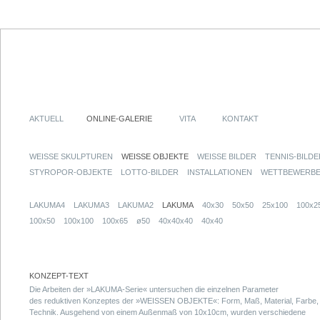
AKTUELL
ONLINE-GALERIE
VITA
KONTAKT
WEISSE SKULPTUREN
WEISSE OBJEKTE
WEISSE BILDER
TENNIS-BILDE
STYROPOR-OBJEKTE
LOTTO-BILDER
INSTALLATIONEN
WETTBEWERB
LAKUMA4
LAKUMA3
LAKUMA2
LAKUMA
40x30
50x50
25x100
100x2
100x50
100x100
100x65
ø50
40x40x40
40x40
KONZEPT-TEXT
Die Arbeiten der »LAKUMA-Serie« untersuchen die einzelnen Parameter
des reduktiven Konzeptes der »WEISSEN OBJEKTE«: Form, Maß, Material, Farbe,
Technik. Ausgehend von einem Außenmaß von 10x10cm, wurden verschiedene