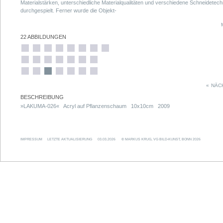
Materialstärken, unterschiedliche Materialqualitäten und verschiedene Schneidetec
durchgespielt. Ferner wurde die Objekt-
tiefe, die Winkelung und schließlich auch das Außenmaß variiert.
22 ABBILDUNGEN
«
NÄC
BESCHREIBUNG
»LAKUMA-026« Acryl auf Pflanzenschaum 10x10cm 2009
IMPRESSUM
LETZTE AKTUALISIERUNG
03.03.2026
© MARKUS KRUG, VG BILD-KUNST, BONN 2026