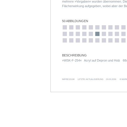
mehrere »Vorgaben« wurden übernommen. Die 
Flächenwirkung aufgegeben, wobei aber der B
kleinen Formate bestehen aus 20 Einzelteilen
120 Einzelteilen (zwölf Treppensegmente, ent
Skulptur).
50 ABBILDUNGEN
BESCHREIBUNG
»WSK-F-254« Acryl auf Depron und Holz 6
IMPRESSUM
LETZTE AKTUALISIERUNG
03.03.2026
© MARK