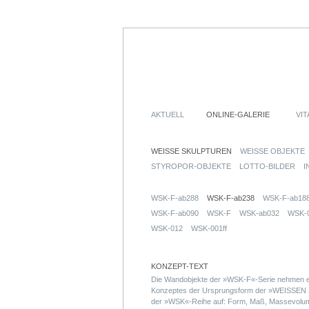
AKTUELL
ONLINE-GALERIE
VIT
WEISSE SKULPTUREN
WEISSE OBJEKTE
STYROPOR-OBJEKTE
LOTTO-BILDER
I
WSK-F-ab288
WSK-F-ab238
WSK-F-ab18
WSK-F-ab090
WSK-F
WSK-ab032
WSK-
WSK-012
WSK-001ff
KONZEPT-TEXT
Die Wandobjekte der »WSK-F«-Serie nehmen ei
Konzeptes der Ursprungsform der »WEISS
der »WSK«-Reihe auf: Form, Maß, Massevolumen