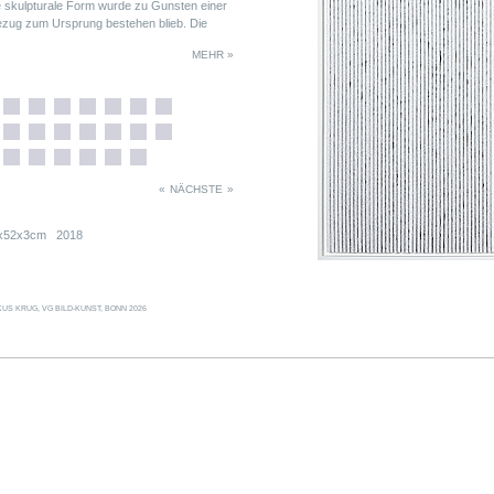
skulpturale Form wurde zu Gunsten einer
ezug zum Ursprung bestehen blieb. Die
 (zwei Treppensegmente), die größeren aus
MEHR »
sprechend einer »kompletten« »WSK«-
«
NÄCHSTE
»
8x52x3cm 2018
US KRUG, VG BILD-KUNST, BONN 2026