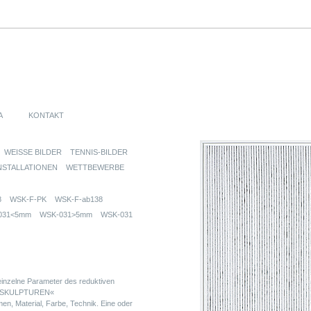
A
KONTAKT
WEISSE BILDER
TENNIS-BILDER
NSTALLATIONEN
WETTBEWERBE
8
WSK-F-PK
WSK-F-ab138
031<5mm
WSK-031>5mm
WSK-031
nzelne Parameter des reduktiven
EN SKULPTUREN«
, Material, Farbe, Technik. Eine oder