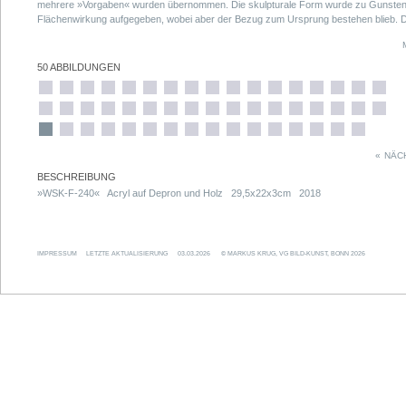
mehrere »Vorgaben« wurden übernommen. Die skulpturale Form wurde zu Gunsten
Flächenwirkung aufgegeben, wobei aber der Bezug zum Ursprung bestehen blieb. D
kleinen Formate bestehen aus 20 Einzelteilen (zwei Treppensegmente), die größer
120 Einzelteilen (zwölf Treppensegmente, entsprechend einer »kompletten« »WSK«
Skulptur).
50 ABBILDUNGEN
«
NÄC
BESCHREIBUNG
»WSK-F-240« Acryl auf Depron und Holz 29,5x22x3cm 2018
IMPRESSUM
LETZTE AKTUALISIERUNG
03.03.2026
© MARKUS KRUG, VG BILD-KUNST, BONN 2026