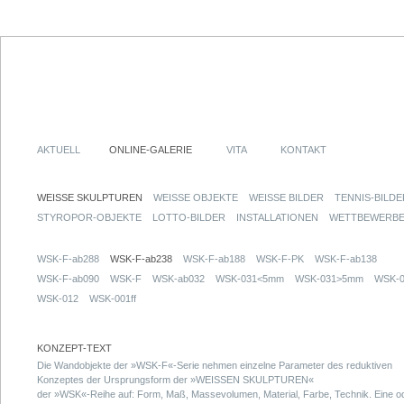
AKTUELL
ONLINE-GALERIE
VITA
KONTAKT
WEISSE SKULPTUREN
WEISSE OBJEKTE
WEISSE BILDER
TENNIS-BILDE
STYROPOR-OBJEKTE
LOTTO-BILDER
INSTALLATIONEN
WETTBEWERB
WSK-F-ab288
WSK-F-ab238
WSK-F-ab188
WSK-F-PK
WSK-F-ab138
WSK-F-ab090
WSK-F
WSK-ab032
WSK-031<5mm
WSK-031>5mm
WSK-0
WSK-012
WSK-001ff
KONZEPT-TEXT
Die Wandobjekte der »WSK-F«-Serie nehmen einzelne Parameter des reduktiven
Konzeptes der Ursprungsform der »WEISSEN SKULPTUREN«
der »WSK«-Reihe auf: Form, Maß, Massevolumen, Material, Farbe, Technik. Eine o