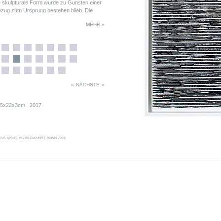
skulpturale Form wurde zu Gunsten einer
ezug zum Ursprung bestehen blieb. Die
 (zwei Treppensegmente), die größeren aus
MEHR »
sprechend einer »kompletten« »WSK«-
«
NÄCHSTE
»
9,5x22x3cm 2017
US KRUG, VG BILD-KUNST, BONN 2026