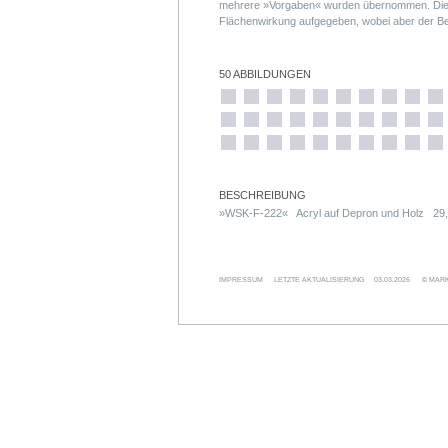
mehrere »Vorgaben« wurden übernommen. Die 
Flächenwirkung aufgegeben, wobei aber der B
kleinen Formate bestehen aus 20 Einzelteilen
120 Einzelteilen (zwölf Treppensegmente, ent
Skulptur).
50 ABBILDUNGEN
BESCHREIBUNG
»WSK-F-222« Acryl auf Depron und Holz 2
IMPRESSUM
LETZTE AKTUALISIERUNG
03.03.2026
© MARK