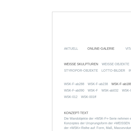
AKTUELL
ONLINE-GALERIE
VIT
WEISSE SKULPTUREN
WEISSE OBJEKTE
STYROPOR-OBJEKTE
LOTTO-BILDER
I
WSK-F-ab288
WSK-F-ab238
WSK-F-ab18
WSK-F-ab090
WSK-F
WSK-ab032
WSK-
WSK-012
WSK-001ff
KONZEPT-TEXT
Die Wandobjekte der »WSK-F«-Serie nehmen ei
Konzeptes der Ursprungsform der »WEISS
der »WSK«-Reihe auf: Form, Maß, Massevolumen