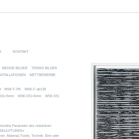
A
KONTAKT
WEISSE BILDER
TENNIS-BILDER
NSTALLATIONEN
WETTBEWERBE
8
WSK-F-PK
WSK-F-ab138
031<5mm
WSK-031>5mm
WSK-031
nzelne Parameter des reduktiven
EN SKULPTUREN«
, Material, Farbe, Technik. Eine oder