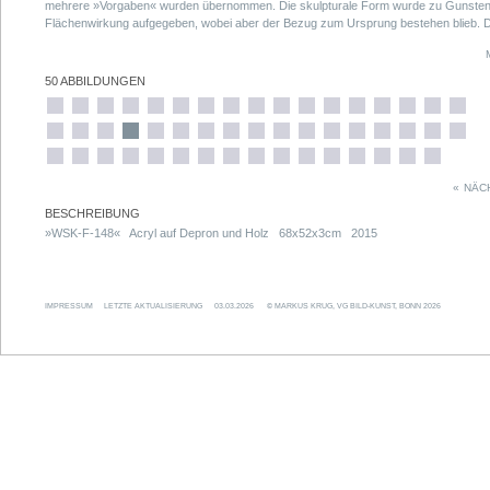
mehrere »Vorgaben« wurden übernommen. Die skulpturale Form wurde zu Gunsten
Flächenwirkung aufgegeben, wobei aber der Bezug zum Ursprung bestehen blieb. D
kleinen Formate bestehen aus 20 Einzelteilen (zwei Treppensegmente), die größer
120 Einzelteilen (zwölf Treppensegmente, entsprechend einer »kompletten« »WSK«
Skulptur).
50 ABBILDUNGEN
«
NÄC
BESCHREIBUNG
»WSK-F-148« Acryl auf Depron und Holz 68x52x3cm 2015
IMPRESSUM
LETZTE AKTUALISIERUNG
03.03.2026
© MARKUS KRUG, VG BILD-KUNST, BONN 2026