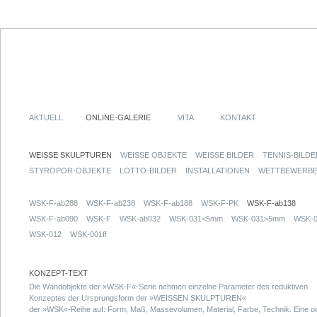
AKTUELL
ONLINE-GALERIE
VITA
KONTAKT
WEISSE SKULPTUREN
WEISSE OBJEKTE
WEISSE BILDER
TENNIS-BILDE
STYROPOR-OBJEKTE
LOTTO-BILDER
INSTALLATIONEN
WETTBEWERB
WSK-F-ab288
WSK-F-ab238
WSK-F-ab188
WSK-F-PK
WSK-F-ab138
WSK-F-ab090
WSK-F
WSK-ab032
WSK-031<5mm
WSK-031>5mm
WSK-0
WSK-012
WSK-001ff
KONZEPT-TEXT
Die Wandobjekte der »WSK-F«-Serie nehmen einzelne Parameter des reduktiven
Konzeptes der Ursprungsform der »WEISSEN SKULPTUREN«
der »WSK«-Reihe auf: Form, Maß, Massevolumen, Material, Farbe, Technik. Eine o