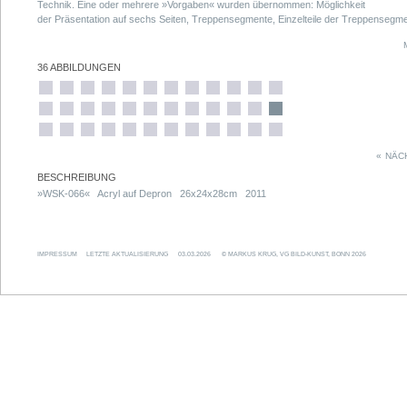
Technik. Eine oder mehrere »Vorgaben« wurden übernommen: Möglichkeit
der Präsentation auf sechs Seiten, Treppensegmente, Einzelteile der Treppensegme
Volumen der Treppensegmente, Fixierung im rechten Winkel, Farbauftrag mit weiße
Acrylfarbe.
36 ABBILDUNGEN
«
NÄC
BESCHREIBUNG
»WSK-066« Acryl auf Depron 26x24x28cm 2011
IMPRESSUM
LETZTE AKTUALISIERUNG
03.03.2026
© MARKUS KRUG, VG BILD-KUNST, BONN 2026