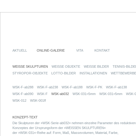
AKTUELL
ONLINE-GALERIE
VITA
KONTAKT
WEISSE SKULPTUREN
WEISSE OBJEKTE
WEISSE BILDER
TENNIS-BILDE
STYROPOR-OBJEKTE
LOTTO-BILDER
INSTALLATIONEN
WETTBEWERB
WSK-F-ab288
WSK-F-ab238
WSK-F-ab188
WSK-F-PK
WSK-F-ab138
WSK-F-ab090
WSK-F
WSK-ab032
WSK-031<5mm
WSK-031>5mm
WSK-0
WSK-012
WSK-001ff
KONZEPT-TEXT
Die Skulpturen der »WSK-Serie-ab032« nehmen einzelne Parameter des reduktiven
Konzeptes der Ursprungsform der »WEISSEN SKULPTUREN«
der »WSK-031«-Reihe auf: Form, Maß, Massevolumen, Material, Farbe,