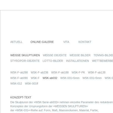
AKTUELL
ONLINE-GALERIE
VITA
KONTAKT
WEISSE SKULPTUREN
WEISSE OBJEKTE
WEISSE BILDER
TENNIS-BILDE
STYROPOR-OBJEKTE
LOTTO-BILDER
INSTALLATIONEN
WETTBEWERB
WSK-F-ab288
WSK-F-ab238
WSK-F-ab188
WSK-F-PK
WSK-F-ab138
WSK-F-ab090
WSK-F
WSK-ab032
WSK-031<5mm
WSK-031>5mm
WSK-0
WSK-012
WSK-001ff
KONZEPT-TEXT
Die Skulpturen der »WSK-Serie-ab032« nehmen einzelne Parameter des reduktiven
Konzeptes der Ursprungsform der »WEISSEN SKULPTUREN«
der »WSK-031«-Reihe auf: Form, Maß, Massevolumen, Material, Farbe,