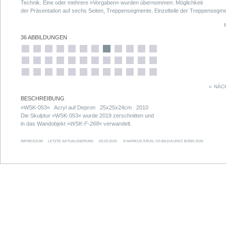
Technik. Eine oder mehrere »Vorgaben« wurden übernommen: Möglichkeit
der Präsentation auf sechs Seiten, Treppensegmente, Einzelteile der Treppensegme
Volumen der Treppensegmente, Fixierung im rechten Winkel, Farbauftrag mit weiße
Acrylfarbe.
36 ABBILDUNGEN
«
NÄC
BESCHREIBUNG
»WSK-053« Acryl auf Depron 25x25x24cm 2010
Die Skulptur »WSK-053« wurde 2019 zerschnitten und
in das Wandobjekt »
WSK-F-268
« verwandelt.
IMPRESSUM
LETZTE AKTUALISIERUNG
03.03.2026
© MARKUS KRUG, VG BILD-KUNST, BONN 2026