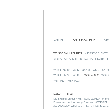
AKTUELL
ONLINE-GALERIE
VIT
WEISSE SKULPTUREN
WEISSE OBJEKTE
STYROPOR-OBJEKTE
LOTTO-BILDER
I
WSK-F-ab288
WSK-F-ab238
WSK-F-ab18
WSK-F-ab090
WSK-F
WSK-ab032
WSK-
WSK-012
WSK-001ff
KONZEPT-TEXT
Die Skulpturen der »WSK-Serie-ab032« nehmen
Konzeptes der Ursprungsform der »WEISS
der »WSK-031«-Reihe auf: Form, Maß, Massevo