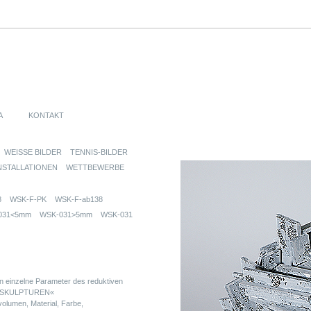
A
KONTAKT
WEISSE BILDER
TENNIS-BILDER
NSTALLATIONEN
WETTBEWERBE
8
WSK-F-PK
WSK-F-ab138
031<5mm
WSK-031>5mm
WSK-031
 einzelne Parameter des reduktiven
EN SKULPTUREN«
lumen, Material, Farbe,