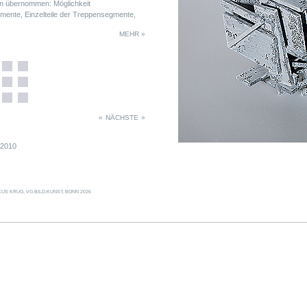
n übernommen: Möglichkeit
mente, Einzelteile der Treppensegmente,
chten Winkel, Farbauftrag mit weißer
MEHR »
«
NÄCHSTE
»
2010
US KRUG, VG BILD-KUNST, BONN 2026