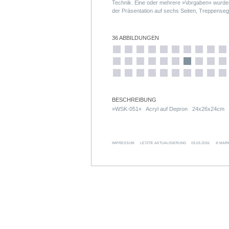
Technik. Eine oder mehrere »Vorgaben« wurde
der Präsentation auf sechs Seiten, Treppenseg
Volumen der Treppensegmente, Fixierung im re
Acrylfarbe.
36 ABBILDUNGEN
BESCHREIBUNG
»WSK-051« Acryl auf Depron 24x26x24cm 
IMPRESSUM
LETZTE AKTUALISIERUNG
03.03.2026
© MARK