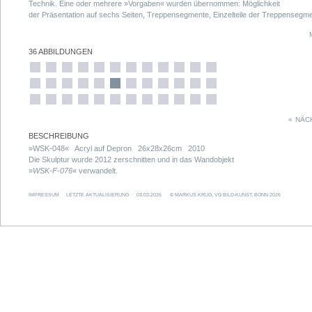
Technik. Eine oder mehrere »Vorgaben« wurden übernommen: Möglichkeit
der Präsentation auf sechs Seiten, Treppensegmente, Einzelteile der Treppensegme
Volumen der Treppensegmente, Fixierung im rechten Winkel, Farbauftrag mit weiße
Acrylfarbe.
36 ABBILDUNGEN
«
NÄC
BESCHREIBUNG
»WSK-048« Acryl auf Depron 26x28x26cm 2010
Die Skulptur wurde 2012 zerschnitten und in das Wandobjekt
»
WSK-F-076
« verwandelt.
IMPRESSUM
LETZTE AKTUALISIERUNG
03.03.2026
© MARKUS KRUG, VG BILD-KUNST, BONN 2026