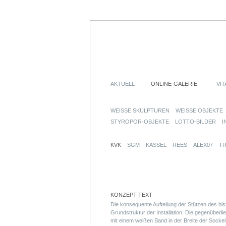
AKTUELL
ONLINE-GALERIE
VIT
WEISSE SKULPTUREN
WEISSE OBJEKTE
STYROPOR-OBJEKTE
LOTTO-BILDER
I
KVK
SGM
KASSEL
REES
ALEX07
T
KONZEPT-TEXT
Die konsequente Aufteilung der Stützen des his
Grundstruktur der Installation. Die gegenüberl
mit einem weißen Band in der Breite der Socke