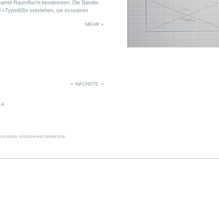
gesamte Raumflucht bestimmten. Die Bänder
l »Type405« entstehen, sie evozieren
ng der Räumlichkeiten. Durch die
MEHR »
ird sich die Installation während der
tiv wurden zwei weitere Strukturen
erial aufgesaugt, die Installation
der Raumeindruck und die Dokumentation.
«
NÄCHSTE
»
14
US KRUG, VG BILD-KUNST, BONN 2026