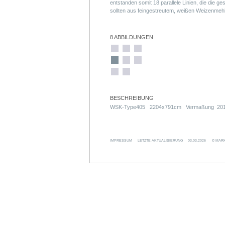
entstanden somit 18 parallele Linien, die die 
sollten aus feingestreutem, weißen Weizenmeh
somit einen Bezug zu der ursprünglichen Nutzu
tageszeitlich unterschiedliche Lichteinwirkung w
Ausstellungswoche ständig verändern. (Alterna
8 ABBILDUNGEN
entwickelt.) Nach Ausstellungsende wird das Mat
verschwindet rückstandsfrei. Bleiben werden 
(Das Konzept wurde nicht realisiert.)
BESCHREIBUNG
WSK-Type405 2204x791cm Vermaßung 20
IMPRESSUM
LETZTE AKTUALISIERUNG
03.03.2026
© MARK