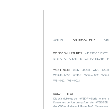
AKTUELL
ONLINE-GALERIE
VIT
WEISSE SKULPTUREN
WEISSE OBJEKTE
STYROPOR-OBJEKTE
LOTTO-BILDER
I
WSK-F-ab288
WSK-F-ab238
WSK-F-ab18
WSK-F-ab090
WSK-F
WSK-ab032
WSK-
WSK-012
WSK-001ff
KONZEPT-TEXT
Die Wandobjekte der »WSK-F«-Serie nehmen ei
Konzeptes der Ursprungsform der »WEISS
der »WSK«-Reihe auf: Form, Maß, Massevolumen