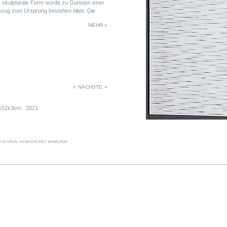
skulpturale Form wurde zu Gunsten einer
ezug zum Ursprung bestehen blieb. Die
 (zwei Treppensegmente), die größeren aus
MEHR »
sprechend einer »kompletten« »WSK«-
«
NÄCHSTE
»
8x52x3cm 2021
US KRUG, VG BILD-KUNST, BONN 2026