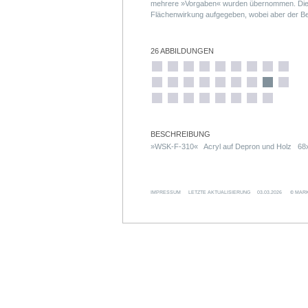
mehrere »Vorgaben« wurden übernommen. Die 
Flächenwirkung aufgegeben, wobei aber der B
kleinen Formate bestehen aus 20 Einzelteilen
120 Einzelteilen (zwölf Treppensegmente, ent
Skulptur).
26 ABBILDUNGEN
BESCHREIBUNG
»WSK-F-310« Acryl auf Depron und Holz 6
IMPRESSUM
LETZTE AKTUALISIERUNG
03.03.2026
© MARK