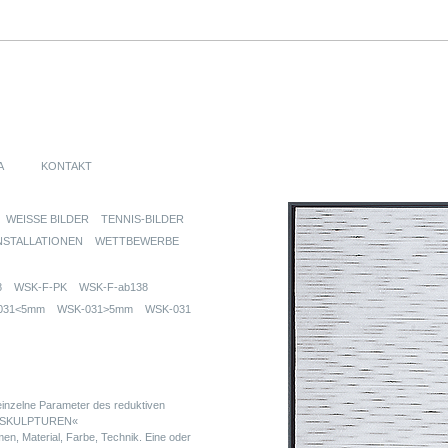
A
KONTAKT
WEISSE BILDER
TENNIS-BILDER
NSTALLATIONEN
WETTBEWERBE
8
WSK-F-PK
WSK-F-ab138
031<5mm
WSK-031>5mm
WSK-031
nzelne Parameter des reduktiven
EN SKULPTUREN«
, Material, Farbe, Technik. Eine oder